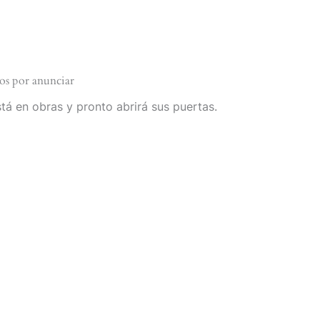
Ducati
Voge
Zontes
Cyclone
Italjet
os por anunciar
tá en obras y pronto abrirá sus puertas.