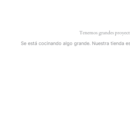
Ir
al
Inicio
contenido
Tenemos grandes proyect
Se está cocinando algo grande. Nuestra tienda es