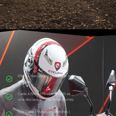
RX6 — Nacida para explorar sin
límites
Cada kilómetro con la RX6 es
una declaración de intenciones.
Top Case | Maletas Laterales |