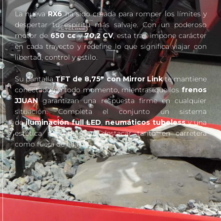
La nueva
RX6
ha sido creada para romper los límites y
despertar tu espíritu más salvaje. Con un poderoso
motor de
650 cc
y
70,2 CV
, esta trail impone carácter
en cada trayecto y redefine lo que significa viajar con
libertad, control y estilo.
Su pantalla
TFT de 8,75″ con Mirror Link
te mantiene
conectado en todo momento, mientras que los
frenos
JJUAN
garantizan una respuesta firme en cualquier
situación. Completa el conjunto un sistema
de
iluminación full LED
,
neumáticos tubeless
y una
estética pensada para destacar tanto en carretera
como fuera de ella.