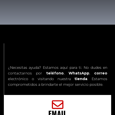
¿Necesitas ayuda? Estamos aquí para ti. No dudes en
contactarnos por
teléfono
,
WhatsApp
,
correo
electrónico o visitando nuestra
tienda
. Estamos
comprometidos a brindarte el mejor servicio posible.
EMAIL