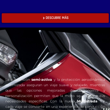
DESCUBRE MÁS
La suspensión
semi-activa
y la protección aerodinámica
optimizada aseguran un viaje suave y relajado, mientras
que las opciones mejoradas de ergonomía y
personalización permiten que la moto se adapte a tus
necesidades específicas. Con la nueva
Multistrada
V4,
cada viaje se convierte en una experiencia de conducción