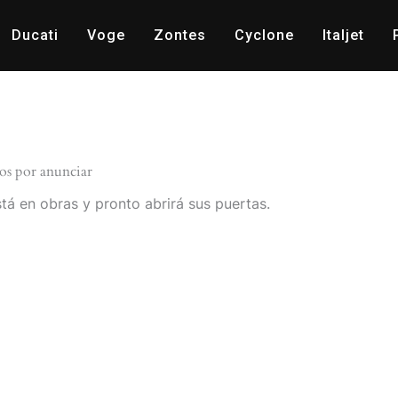
Ducati
Voge
Zontes
Cyclone
Italjet
os por anunciar
tá en obras y pronto abrirá sus puertas.